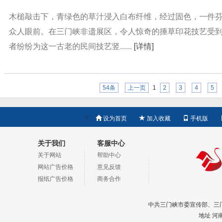
木槌敲击下，青绿色的草汁浸入白布纤维，经过固色，一件
众人眼前。在三门峡非遗展区，令人惊奇的捶草印花技艺受
者纷纷为这一古老的民间技艺竖......
[详情]
54条
上一页
1
2
3
4
5

设为首页
加入收藏
手机版
关于我们
客服中心
关于网站
帮助中心
网站广告价格
意见反馈
报纸广告价格
商务合作
中共三门峡市委宣传部、三门峡
地址 河