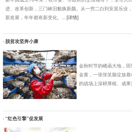
进、改革创新，三门峡旧貌换新颜。从一穷二白到安居乐业
新发展，年年都有新变化。...
[详情]
· 脱贫攻坚奔小康
金秋时节的崤函大地，田
金黄，一张张笑脸绽放着
的战场上深耕厚植、成果斐
· “红色引擎”促发展