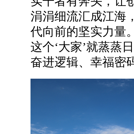
实干者有奔头，让
涓涓细流汇成江海
代向前的坚实力量。
这个‘大家’就蒸蒸
奋进逻辑、幸福密