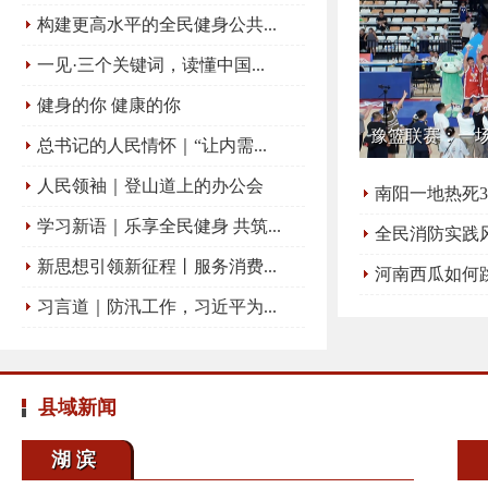
构建更高水平的全民健身公共...
一见·三个关键词，读懂中国...
健身的你 健康的你
豫篮联赛：一
总书记的人民情怀｜“让内需...
人民领袖｜登山道上的办公会
南阳一地热死
学习新语｜乐享全民健身 共筑...
全民消防实践
新思想引领新征程丨服务消费...
乡辉县物业人员
河南西瓜如何
习言道｜防汛工作，习近平为...
县域新闻
湖滨