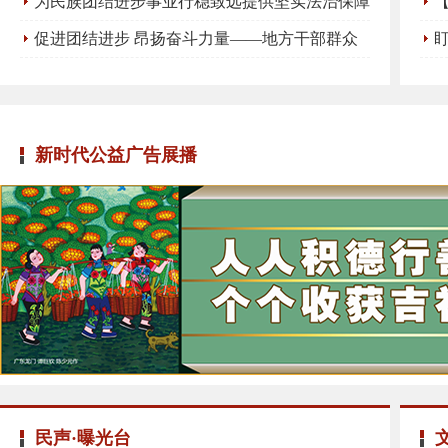
家园建设新图景
上
为民族团结进步事业行稳致远提供坚实法治保障
——写在民族团结进步促进法施行之际
人
促进团结进步 昂扬奋斗力量——地方干部群众
代表共话铸牢中华民族共同体意识
伤
汛
新时代公益广告展播
民声·曝光台