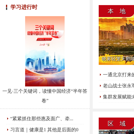
学习进行时
本 地
晓雾轻笼天鹅
一通北京打来
老山战士张永
一见·三个关键词，读懂中国经济“半年答
集群发展赋能
卷”
“紧紧抓住那些惠及面广、牵...
区 域
习言道｜健康是1 其他是后面的0