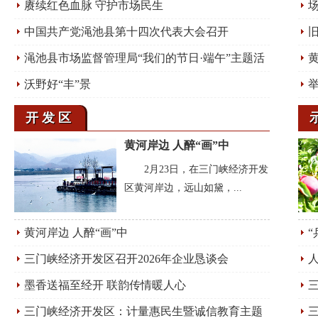
赓续红色血脉 守护市场民生
中国共产党渑池县第十四次代表大会召开
旧
渑池县市场监督管理局“我们的节日·端午”主题活
动
沃野好“丰”景
举
活
开发区
黄河岸边 人醉“画”中
2月23日，在三门峡经济开发
区黄河岸边，远山如黛，...
黄河岸边 人醉“画”中
三门峡经济开发区召开2026年企业恳谈会
墨香送福至经开 联韵传情暖人心
助
三门峡经济开发区：计量惠民生暨诚信教育主题