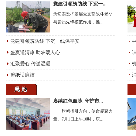
党建引领筑防线 下沉一...
为切实发挥基层党支部战斗堡垒
与党员先锋模范作用，推...
党建引领筑防线 下沉一线保平安
盛夏送清凉 助农暖人心
唱
汇聚爱心 传递温暖
剪纸话廉洁
渑池
赓续红色血脉 守护市...
旗帜指引方向，使命凝聚力
量。7月1日上午10时，庆...