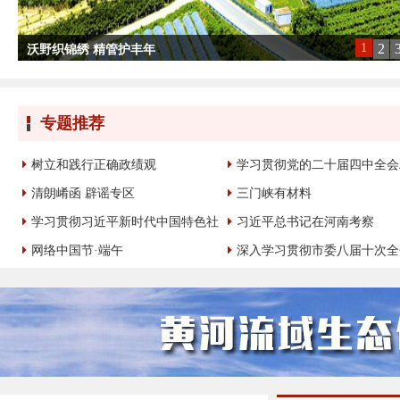
1
2
沃野织锦绣 精管护丰年
沃野织锦绣 精管护丰年
专题推荐
树立和践行正确政绩观
学习贯彻党的二十届四中全会
清朗崤函 辟谣专区
三门峡有材料
学习贯彻习近平新时代中国特色社
习近平总书记在河南考察
网络中国节·端午
深入学习贯彻市委八届十次全
会主义思想主题教育
神