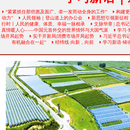
“紧紧抓住那些惠及面广、牵一发而动全身的工作”
构建
动力”
人民领袖｜登山道上的办公会
新思想引领新征程
行时丨人民的健康、体质、幸福一脉相承
文脉华章 | 总
真情暖人心——中国元首外交的世界情怀与大国气派
学习
场开局起势
实干开新局|消费市场开局起势
习近平总书
有机融合在一起”
经纬线·向新，向前
学习新语·