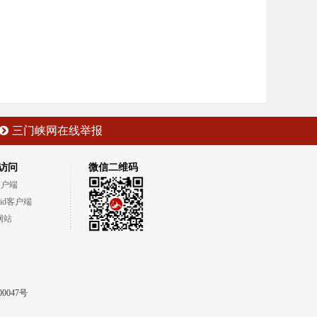
三门峡网在线举报
访问
微信二维码
客户端
oid客户端
网站
00047号