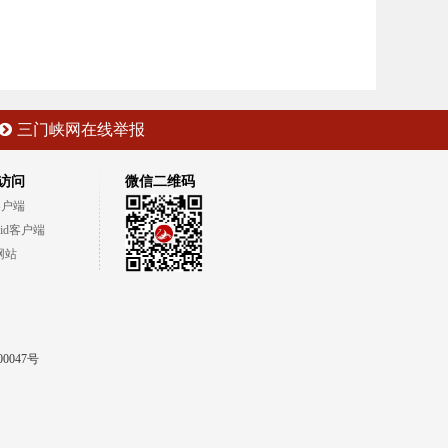
三门峡网在线举报
访问
微信二维码
客户端
oid客户端
网站
00047号