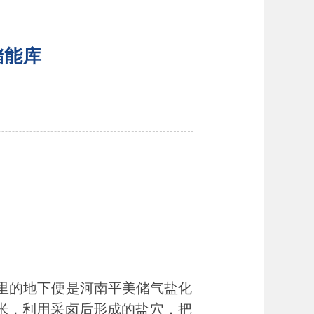
储能库
里的地下便是河南平美储气盐化
0米，利用采卤后形成的盐穴，把