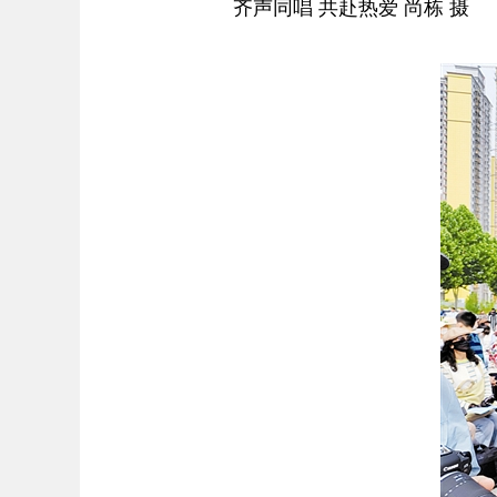
齐声同唱 共赴热爱 尚栋 摄