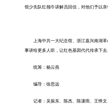
馆少先队红领巾讲解员回信，对他们予以亲
上海中共一大纪念馆、浙江嘉兴南湖革命
事讲给更多人听，让红色基因代代传承下去
统筹：杨云燕
编导：徐思远
记者：吴振东、陈杰、陈潇雨、王怿文