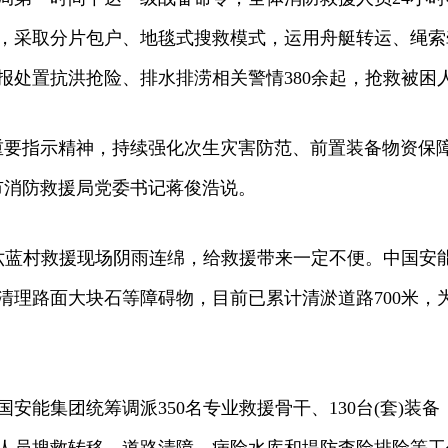
，采取分片包户、地毯式搜救模式，运用舟艇转运、绳索
报处置抗洪抢险、排水排涝相关警情380余起，抢救被困人
要指示精神，持续强化次生灾害防范、前置装备物资保障
市消防救援局党委书记蒋俊浩说。
蓝村救援现场阴雨连绵，给救援带来一定不便。中国安能
清理路面大块石等障碍物，目前已累计清淤道路700米，
能集团统筹调派350名专业救援骨干、130台(套)装