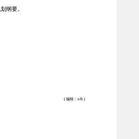
规划纲要。
( 编辑：wlh )