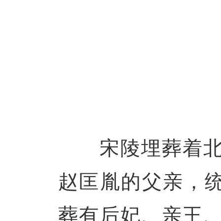
宋陵埋葬着北宋
赵匡胤的父亲，统
葬有后妃、亲王