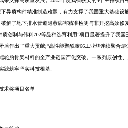
支撑高质量发展。2025年度我省获奖的4个主持项目
况下异质构件精准制造难题，有力支撑了我国重大基础设施
目破解了地下排水管道隐蔽病害精准检测与非开挖高效修
种质创制与伟科702等品种选育利用”项目显著提升了我
盾作出了重大贡献;“高性能聚酰胺66工业丝连续聚合熔
高端轮胎骨架材料的‌全产业链国产化突破。一系列原创性
实践筑牢坚实科技根基。
技术奖项目名单