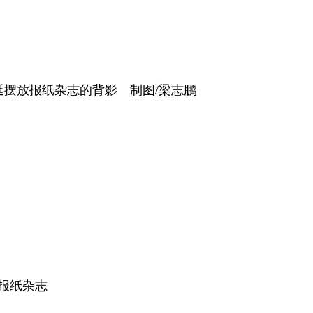
摆放报纸杂志的背影 制图/梁志鹏
报纸杂志