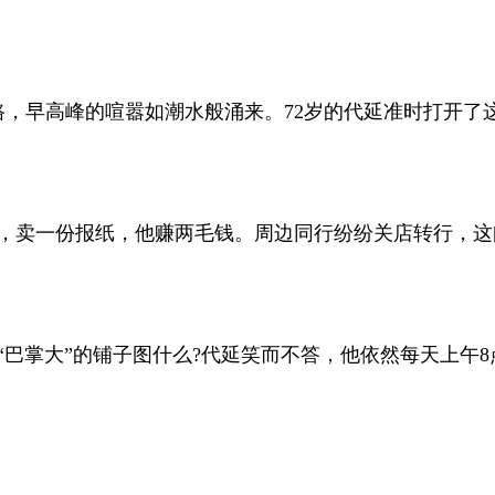
早高峰的喧嚣如潮水般涌来。72岁的代延准时打开了这
卖一份报纸，他赚两毛钱。周边同行纷纷关店转行，这间
掌大”的铺子图什么?代延笑而不答，他依然每天上午8