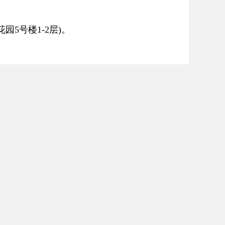
5号楼1-2层)。
手动禁止”状态，消防设施部分被
间消防设施被关闭、拆除。