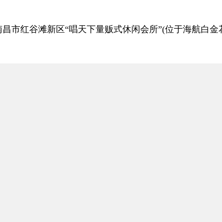
昌市红谷滩新区“唱天下量贩式休闲会所”(位于海航白金花园
受伤，直接经济损失2778万元。
含酒店、公寓、办公等区域。火灾前大楼排烟系统处于“
改建装修工程，将拆除工程分包给无资质人员，施工期