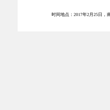
时间地点：2017年2月25日，南
伤亡损失：造成10人死亡、13人
建筑结构：起火建筑为综合楼，
停用。
施工背景：唱天下会所违规组织