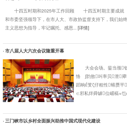
十四五时期和2025年工作回顾 十四五时期主要成就
和市委坚强领导下，在市人大、市政协监督支持下，我们始
主义思想为指导，牢记嘱托、感恩...
[详情]
· 市八届人大六次会议隆重开幕
大会会场。鈭当颈钦
恪 ∫韵敖叫率贝泄
蹈晌芰ζ仔粗性蟮赝平
∈邪私烊舜罅位嵋槁≈乜
· 三门峡市以乡村全面振兴助推中国式现代化建设