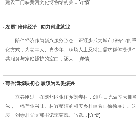
建设三门峡黄河文化博物馆的关...
[详情]
· 发展“陪伴经济” 助力创业就业
陪伴经济作为新兴服务形态，正逐步成为城市服务业的重
化方式，为老年人、青少年、职场人士及特定需求群体提供
共服务与家庭照护的空白，还为...
[详情]
· 莓香满塬映初心 履职为民促振兴
立春刚过，在陕州区张汴乡刘寺村，20座日光温室大棚整
浓，一幅产业兴旺、村容整洁的和美乡村画卷正徐徐展开。
表、刘寺村党支部书记李菊风。当选...
[详情]