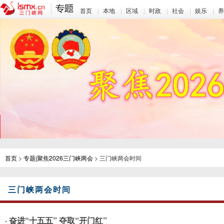
首页
|
本地
|
区域
|
时政
|
社会
|
娱乐
|
首页
>
专题|聚焦2026三门峡两会
> 三门峡两会时间
三门峡两会时间
· 奋进“十五五” 夺取“开门红”