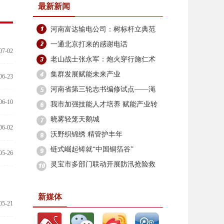
最新新闻
河南富达输电公司：树标杆立典范
筑牢安全生产防线
一通北京打来的感谢电话
07-02
老山战士张永军：炮火穿行施仁术
边关坚守铸军魂
集群发展赋能未来产业
06-23
河南省第三轮志书编修试点——渑
06-10
池县志编修工作启动
我市加强技能人才培养 赋能产业转
型升级
晓雾轻笼天鹅城
06-02
沃野织锦绣 精管护丰年
链式崛起铸就“中国铜箔谷”
05-26
灵宝市多部门联动开展防汛抢险救
灾
新媒体
05-21