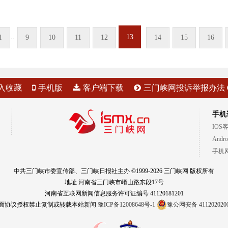
..
13
1
9
10
11
12
14
15
16
入收藏
手机版
客户端下载
三门峡网投诉举报办法
手机
IOS
Andr
手机
中共三门峡市委宣传部、三门峡日报社主办 ©1999-2026 三门峡网 版权所有
地址 河南省三门峡市崤山路东段17号
河南省互联网新闻信息服务许可证编号 41120181201
面协议授权禁止复制或转载本站新闻
豫ICP备12008648号-1
豫公网安备 411202020