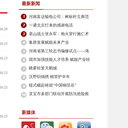
最新新闻
河南富达输电公司：树标杆立典范
筑牢安全生产防线
一通北京打来的感谢电话
10-29
老山战士张永军：炮火穿行施仁术
边关坚守铸军魂
集群发展赋能未来产业
10-23
河南省第三轮志书编修试点——渑
10-23
池县志编修工作启动
我市加强技能人才培养 赋能产业转
型升级
晓雾轻笼天鹅城
10-23
沃野织锦绣 精管护丰年
链式崛起铸就“中国铜箔谷”
10-23
灵宝市多部门联动开展防汛抢险救
灾
新媒体
10-23