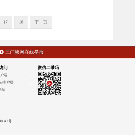
17
18
下一页
三门峡网在线举报
访问
微信二维码
客户端
oid客户端
网站
00047号