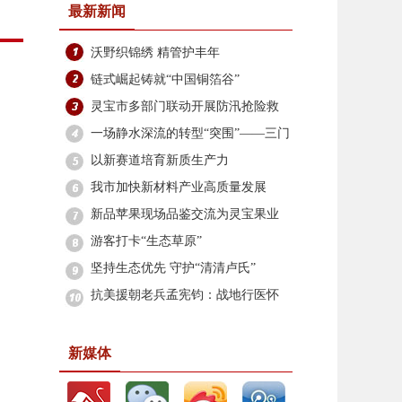
最新新闻
沃野织锦绣 精管护丰年
链式崛起铸就“中国铜箔谷”
灵宝市多部门联动开展防汛抢险救
灾
一场静水深流的转型“突围”——三门
峡上半年工业经济扫描
以新赛道培育新质生产力
我市加快新材料产业高质量发展
新品苹果现场品鉴交流为灵宝果业
注入新活力
游客打卡“生态草原”
坚持生态优先 守护“清清卢氏”
抗美援朝老兵孟宪钧：战地行医怀
壮志 耄耋岁月赤子心
新媒体