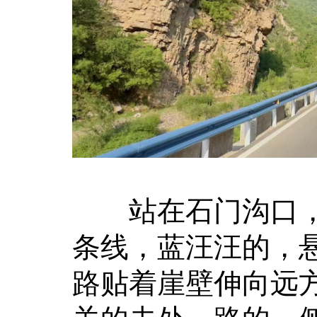
站在石门沟口，
条线，蓝汪汪的，
路贴着崖壁伸向远