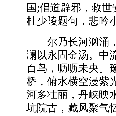
国;倡道辟邪，救世
杜少陵题句，悲吟
尔乃长河汹涌，经
澜以永固金汤。中
百鸟，呖呖未央。
桥，俯水横空漫紫
河多壮丽，丹峡映
坑院古，藏风聚气