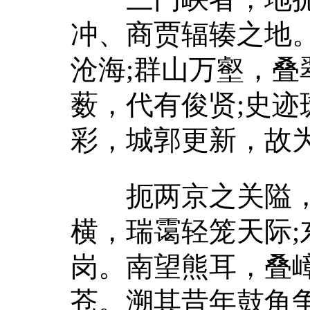
冲、商贾辐辏之地
沧海;群山万壑，
薮，代有俊贤;史
彩，城郭更新，故
扼两京之关隘，
横，瑞霭轻笼天际
岗。南望熊耳，叠
苍。溯其昔年鼓角