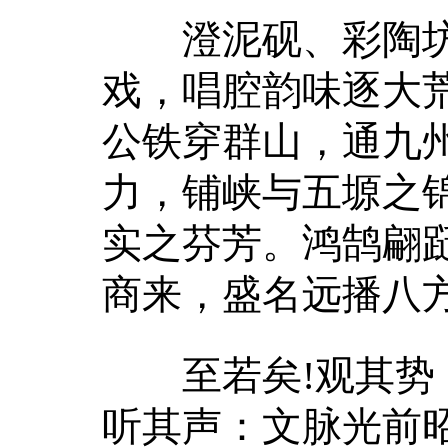
澄泥砚、彩陶坊，
戏，唱腔韵味逐大
公铁穿群山，通九
力，铺峡与五塬之
实之芬芳。鸿鹄翩
商来，盛名远播八
至若矣!观其势：
听其声：文脉光前