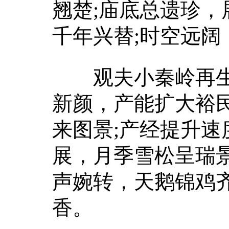
翘楚;庙底总遗珍
千年兴替;时空远阔
观夫小秦岭再生嫩
新颜，产能扩大裕
来图景;产经提升
展，月季雪松呈瑞
声婉转，天鹅锦鸡
香。