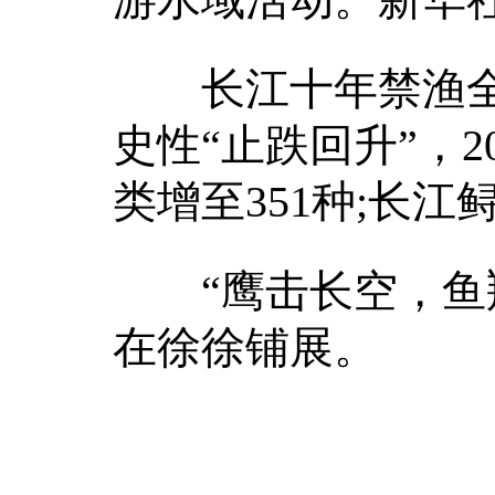
长江十年禁渔全
史性“止跌回升”，2
类增至351种;长
“鹰击长空，鱼翔
在徐徐铺展。