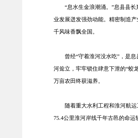
“息水生金浪潮涌。”息县县长
业发展迸发强劲动能。精密制造产业
千风味香飘全国。
曾经“守着淮河没水吃”，是息
河耸立，牢牢锁住肆意下泄的“蛟龙
万亩农田终获滋养。
随着重大水利工程和淮河航运工
75.4公里淮河岸线千年古邑的命运