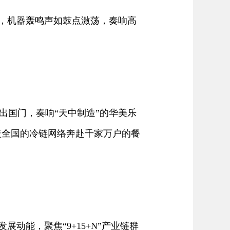
，机器轰鸣声如鼓点激荡，奏响高
国门，奏响“天中制造”的华美乐
盖全国的冷链网络奔赴千家万户的餐
能，聚焦“9+15+N”产业链群