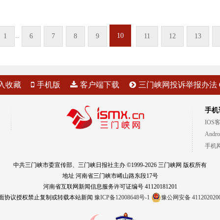
..
10
1
6
7
8
9
11
12
13
入收藏
手机版
客户端下载
三门峡网投诉举报办法
手机
IOS
Andr
手机
中共三门峡市委宣传部、三门峡日报社主办 ©1999-2026 三门峡网 版权所有
地址 河南省三门峡市崤山路东段17号
河南省互联网新闻信息服务许可证编号 41120181201
面协议授权禁止复制或转载本站新闻
豫ICP备12008648号-1
豫公网安备 411202020