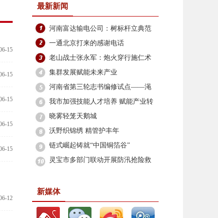
最新新闻
河南富达输电公司：树标杆立典范
筑牢安全生产防线
一通北京打来的感谢电话
06-15
老山战士张永军：炮火穿行施仁术
边关坚守铸军魂
集群发展赋能未来产业
06-15
河南省第三轮志书编修试点——渑
06-15
池县志编修工作启动
我市加强技能人才培养 赋能产业转
型升级
晓雾轻笼天鹅城
06-15
沃野织锦绣 精管护丰年
链式崛起铸就“中国铜箔谷”
06-15
灵宝市多部门联动开展防汛抢险救
灾
新媒体
06-12