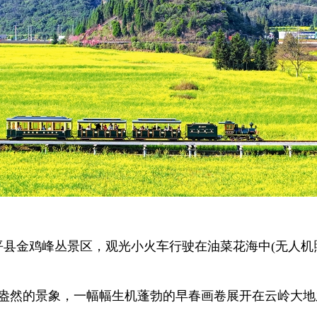
县金鸡峰丛景区，观光小火车行驶在油菜花海中(无人机
然的景象，一幅幅生机蓬勃的早春画卷展开在云岭大地