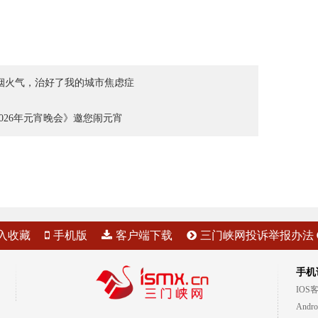
烟火气，治好了我的城市焦虑症
026年元宵晚会》邀您闹元宵
入收藏
手机版
客户端下载
三门峡网投诉举报办法
手机
IOS
Andr