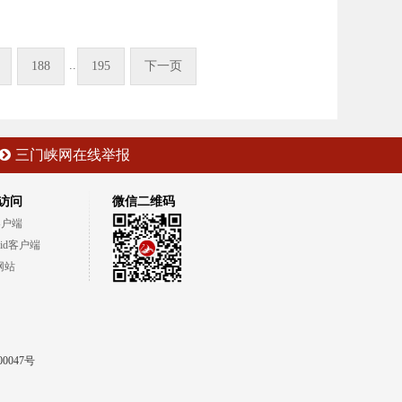
..
188
195
下一页
三门峡网在线举报
访问
微信二维码
客户端
oid客户端
网站
00047号