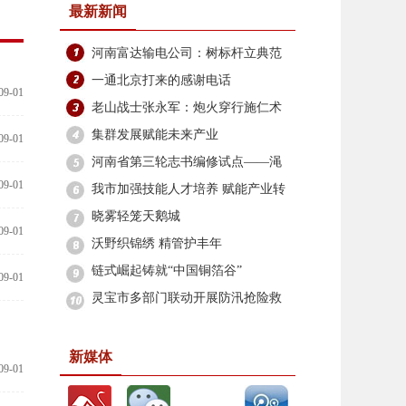
最新新闻
河南富达输电公司：树标杆立典范
筑牢安全生产防线
一通北京打来的感谢电话
09-01
老山战士张永军：炮火穿行施仁术
边关坚守铸军魂
集群发展赋能未来产业
09-01
河南省第三轮志书编修试点——渑
09-01
池县志编修工作启动
我市加强技能人才培养 赋能产业转
型升级
晓雾轻笼天鹅城
09-01
沃野织锦绣 精管护丰年
链式崛起铸就“中国铜箔谷”
09-01
灵宝市多部门联动开展防汛抢险救
灾
新媒体
09-01