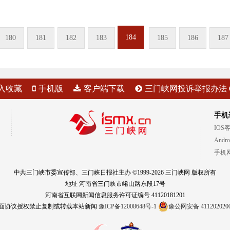
184
180
181
182
183
185
186
187
入收藏
手机版
客户端下载
三门峡网投诉举报办法
手机
IOS
Andr
手机
中共三门峡市委宣传部、三门峡日报社主办 ©1999-2026 三门峡网 版权所有
地址 河南省三门峡市崤山路东段17号
河南省互联网新闻信息服务许可证编号 41120181201
面协议授权禁止复制或转载本站新闻
豫ICP备12008648号-1
豫公网安备 411202020