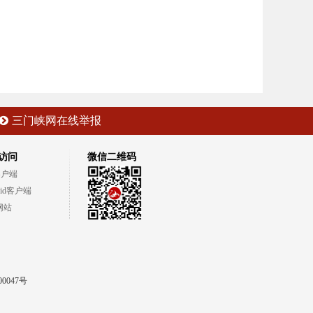
三门峡网在线举报
访问
微信二维码
客户端
oid客户端
网站
00047号