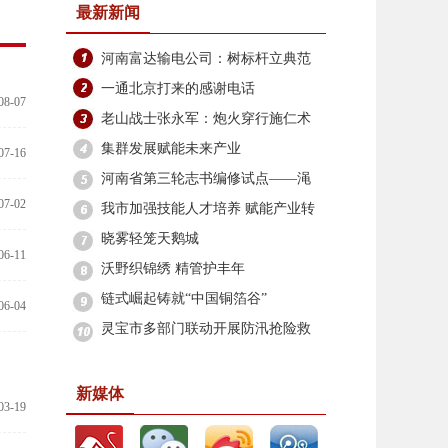
最新新闻
河南富达输电公司：树标杆立典范
筑牢安全生产防线
一通北京打来的感谢电话
08-07
老山战士张永军：炮火穿行施仁术
边关坚守铸军魂
集群发展赋能未来产业
07-16
河南省第三轮志书编修试点——渑
07-02
池县志编修工作启动
我市加强技能人才培养 赋能产业转
型升级
晓雾轻笼天鹅城
06-11
沃野织锦绣 精管护丰年
链式崛起铸就“中国铜箔谷”
06-04
灵宝市多部门联动开展防汛抢险救
灾
新媒体
03-19