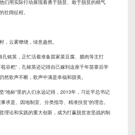
他们用实际行动展现着勇于脱贫、敢于脱贫的精气
的壮阔征程。
，云雾缭绕，绿意盎然。
娘孔铭英，正忙活着准备苗家菜豆腐、腊肉等主打
薯苞谷粑”，孔铭英还记得自己嫁到这座千年苗寨后学
仍然歌声不断，歌声中满是幸福和甜美。
地标”里的人们永远记得，2013年，习近平总书记
实事求是、因地制宜、分类指导、精准扶贫”的理念。
贫理论和实践的重大创新，成为打赢脱贫攻坚战的制