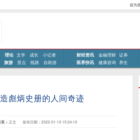
设为
理论
文学
成长
小记者
财经资讯
金融理财
证券
旅游
景点
线路
自助游
医界快讯
健康咨询
养生
造彪炳史册的人间奇迹
谱系
>
正文
发布日期：2022-01-13 15:24:10