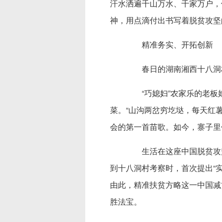
汗水洒遍千山万水、千家万户，
神，用点滴付出书写着脱贫攻坚
精准务实、开拓创新
春日的湖南湘西十八洞村
“巧媳妇”农家乐的老板
菜。“山沟两岔穷圪垯，每天红
会的第一首苗歌。如今，寨子里
生活在这座中国脱贫攻坚“
到十八洞村考察时，首次提出“
由此，精准扶贫方略这一中国减
胜法宝。