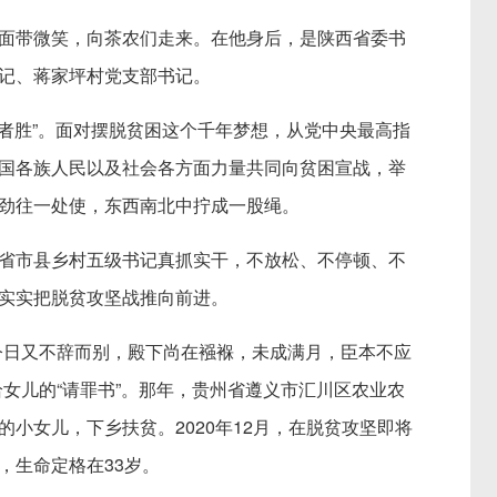
带微笑，向茶农们走来。在他身后，是陕西省委书
记、蒋家坪村党支部书记。
者胜”。面对摆脱贫困这个千年梦想，从党中央最高指
国各族人民以及社会各方面力量共同向贫困宣战，举
劲往一处使，东西南北中拧成一股绳。
市县乡村五级书记真抓实干，不放松、不停顿、不
实实把脱贫攻坚战推向前进。
日又不辞而别，殿下尚在襁褓，未成满月，臣本不应
给女儿的“请罪书”。那年，贵州省遵义市汇川区农业农
小女儿，下乡扶贫。2020年12月，在脱贫攻坚即将
，生命定格在33岁。