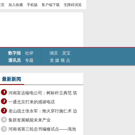
首页
加入收藏
手机版
客户端下载
无障碍浏览
数字报
社评
湖滨
灵宝
通讯员
专题
党 媒 视 点
最新新闻
河南富达输电公司：树标杆立典范 筑
牢安全生产防线
一通北京打来的感谢电话
老山战士张永军：炮火穿行施仁术 边
关坚守铸军魂
集群发展赋能未来产业
河南省第三轮志书编修试点——渑池