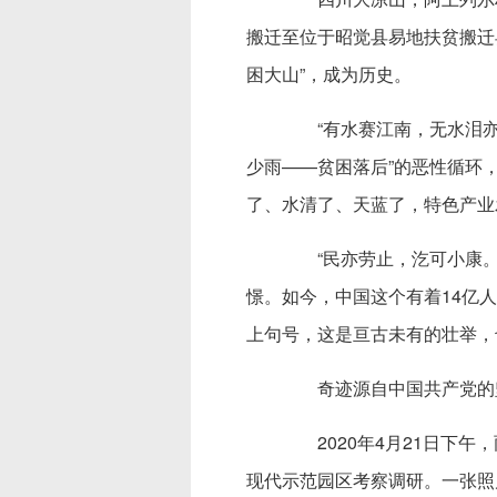
搬迁至位于昭觉县易地扶贫搬迁
困大山”，成为历史。
“有水赛江南，无水泪亦干
少雨——贫困落后”的恶性循环
了、水清了、天蓝了，特色产业
“民亦劳止，汔可小康。
憬。如今，中国这个有着14亿
上句号，这是亘古未有的壮举，
奇迹源自中国共产党的坚
2020年4月21日下午
现代示范园区考察调研。一张照