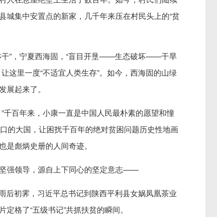
县城集中安置点的新家，几千年来压在村民头上的“贫
”，宁夏西海固，“盲目开垦——生态破坏——干旱
，让这里一度“不适宜人类生存”。如今，西海固的山绿
发展起来了。
”千百年来，小康一直是中国人民最朴素的愿望和憧
人口的大国，让困扰千百年的绝对贫困问题历史性地画
也是彪炳史册的人间奇迹。
强领导，源自上下同心的坚定意志——
，雨后初霁，习近平总书记到陕西平利县女娲凤凰茶业
片定格了“五级书记”共抓扶贫的瞬间。