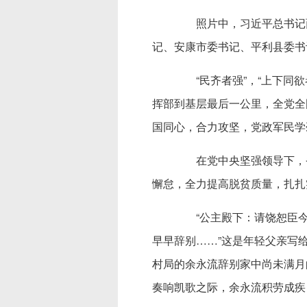
照片中，习近平总书记面
记、安康市委书记、平利县委书
“民齐者强”，“上下同欲
挥部到基层最后一公里，全党全
国同心，合力攻坚，党政军民学
在党中央坚强领导下，省
懈怠，全力提高脱贫质量，扎扎
“公主殿下：请饶恕臣今
早早辞别……”这是年轻父亲写
村局的余永流辞别家中尚未满月的
奏响凯歌之际，余永流积劳成疾