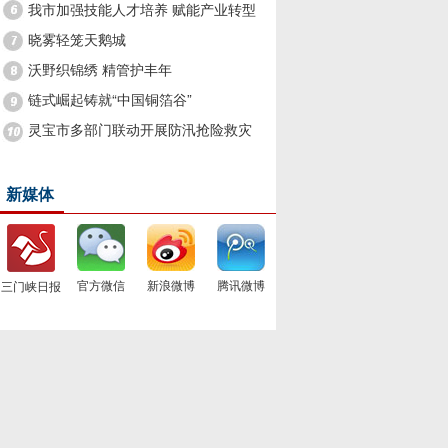
县志编修工作启动
我市加强技能人才培养 赋能产业转型
升级
晓雾轻笼天鹅城
沃野织锦绣 精管护丰年
链式崛起铸就“中国铜箔谷”
灵宝市多部门联动开展防汛抢险救灾
新媒体
官方微信
新浪微博
腾讯微博
三门峡日报